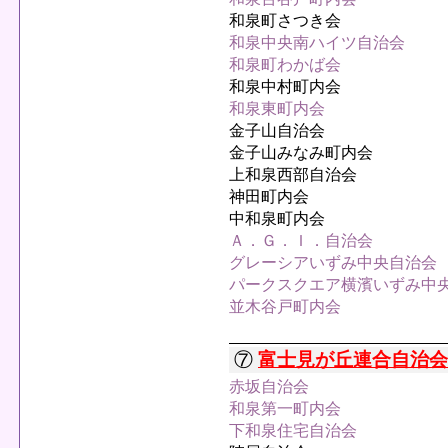
和泉町さつき会
和泉中央南ハイツ自治会
和泉町わかば会
和泉中村町内会
和泉東町内会
金子山自治会
金子山みなみ町内会
上和泉西部自治会
神田町内会
中和泉町内会
Ａ．Ｇ．Ｉ．自治会
グレーシアいずみ中央自治会
パークスクエア横濱いずみ中
並木谷戸町内会
⑦
富士見が丘連合自治会
赤坂自治会
和泉第一町内会
下和泉住宅自治会