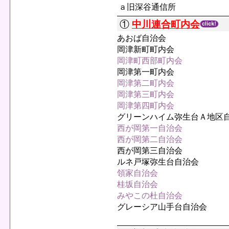
ａ旧深谷通信所
①
中川連合町内会
あおば自治会
岡津新町町内会
岡津町西部町内会
岡津第一町内会
岡津第二町内会
岡津第三町内会
岡津第四町内会
グリーンハイム弥生台Ａ地区
西が岡第一自治会
西が岡第二自治会
西が岡第三自治会
ルネ戸塚弥生台自治会
領家自治会
桂坂自治会
みやこの杜自治会
グレーシア山手台自治会