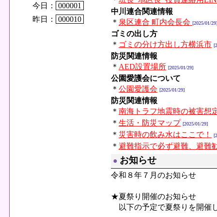
今日：
000001
中川連合関連情報
昨日：
000010
＊
泉区連合 町内会長会
[2025/01/29
ゴミの出し方
＊
ゴミの分け方出し方横浜市
[
防災関連情報
＊
AED設置場所
[2025/01/29]
公園愛護会について
＊
公園愛護会
[2025/01/29]
防災関連情報
＊
南海トラフ地震時の被害想
＊
生活・防災マップ
[2025/01/29]
＊
災害時の飲み水はここで！
[
＊
避難指示で必ず避難、避難
お知らせ
●
令和８年７月のお知らせ
★夏祭り開催のお知らせ
以下の予定で夏祭りを開催し