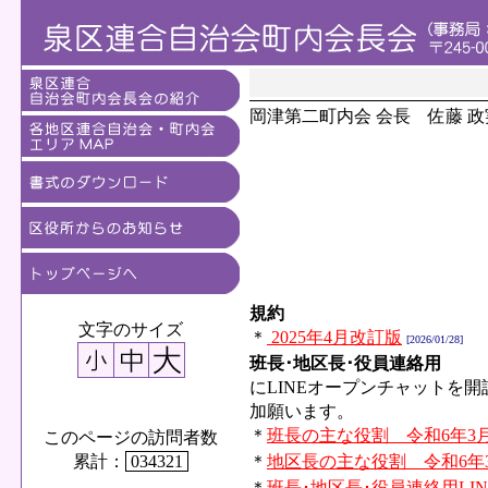
岡津第二町内会 会長 佐藤 政
規約
文字のサイズ
＊
2025年4月改訂版
[2026/01/28]
班長･地区長･役員連絡用
にLINEオープンチャットを
加願います。
＊
班長の主な役割 令和6年3
このページの訪問者数
累計：
034321
＊
地区長の主な役割 令和6年
＊
班長･地区長･役員連絡用LI