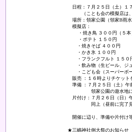
日程：７月２５日（土）１７
（ことも会の模擬店は、
場所：領家公園（領家B雨水
模擬店：
・焼き鳥 ３００円（５本
・ポテト １５０円
・焼きそば ４００円
・かき氷 １００円
・フランクフルト １５０
・飲み物（生ビール、ジュ
・こども会（スーパーボー
販売 ：１６時よりチケット
準備 ：７月２５日（土）午
領家公園の遊水地に集
片付け：７月２６日（日）
同上（昼前に完了見
開催に辺り、準備や片付け等
★三嶋神社例大祭のお知らせ