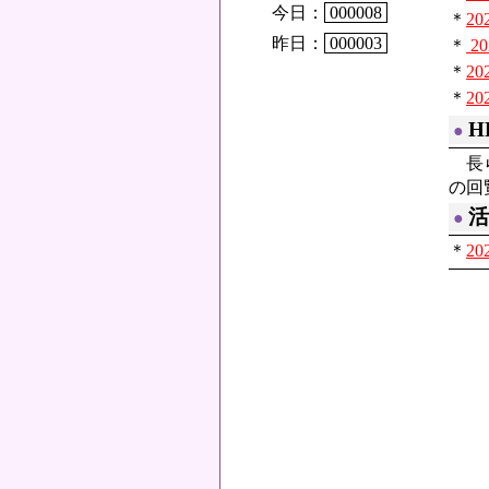
今日：
000008
＊
2
昨日：
000003
＊
2
＊
2
＊
2
H
●
長ら
の回
活
●
＊
2