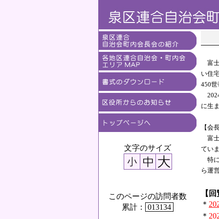
富士
い住
450
20
に生
【会
富士
文字のサイズ
てい
特に
ら運
【回
このページの訪問者数
＊
2
累計：
013134
＊
2