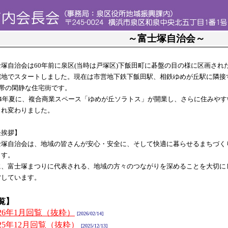
～富士塚自治会～
塚自治会は60年前に泉区(当時は戸塚区)下飯田町に碁盤の目の様に区画され
宅地でスタートしました。現在は市営地下鉄下飯田駅、相鉄ゆめが丘駅に隣接
世帯の閑静な住宅街です。
24年夏に、複合商業スペース「ゆめが丘ソラトス」が開業し、さらに住みやす
まれ変わりました。
長挨拶】
塚自治会は、地域の皆さんが安心・安全に、そして快適に暮らせるまちづく
ます。
、富士塚まつりに代表される、地域の方々のつながりを深めることを大切に
営しています。
覧】
026年1月回覧（抜粋）
[2026/02/14]
025年12月回覧（抜粋）
[2025/12/13]