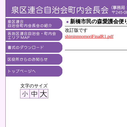
新橋市民の森愛護会便
●
改訂版です
shiminnnomoriFinalR1.pdf
文字のサイズ