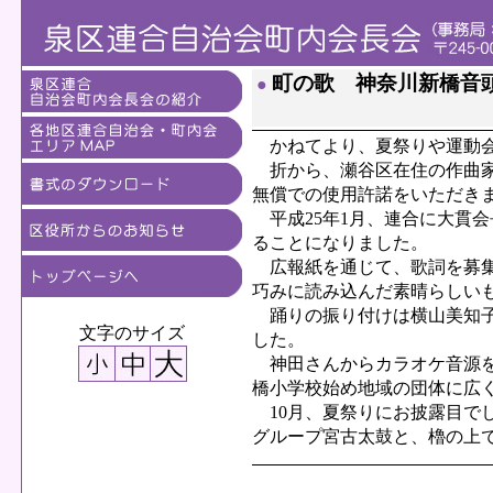
町の歌 神奈川新橋音
●
かねてより、夏祭りや運動会
折から、瀬谷区在住の作曲家
無償での使用許諾をいただき
平成25年1月、連合に大貫
ることになりました。
広報紙を通じて、歌詞を募集
巧みに読み込んだ素晴らしい
踊りの振り付けは横山美知子
文字のサイズ
した。
神田さんからカラオケ音源を
橋小学校始め地域の団体に広
10月、夏祭りにお披露目で
グループ宮古太鼓と、櫓の上