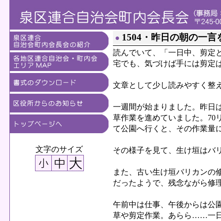
1504・昨日の朝の一言
●
読んでいて、「一日中、剪定
宅でも、気づけば手には剪定
文章として少し読みやすく整
一週間が始まりました。昨日
草作業を進めていました。70
て公園へ行くと、その作業量
文字のサイズ
その様子を見て、生け垣はバ
また、古い生け垣バリカンの
だったようで、残念ながら修
午前中は仕事、午後からは公
草や剪定作業。あらら……一