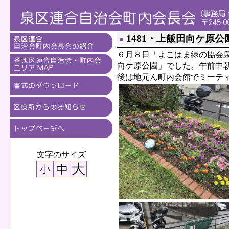
1481・上飯田向ケ原公
●
６月８日「よこはま緑の協会
向ケ原公園」でした。午前中
後は地元ん町内会館でミーテ
文字のサイズ