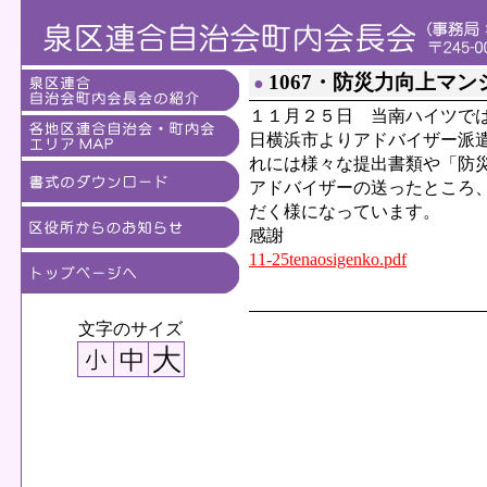
1067・防災力向上マ
●
１１月２５日 当南ハイツで
日横浜市よりアドバイザー派
れには様々な提出書類や「防
アドバイザーの送ったところ
だく様になっています。
感謝
11-25tenaosigenko.pdf
文字のサイズ