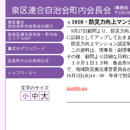
1010・防災力向上マ
●
9月27日顧問より、防災力
に記録としてアップしておき
防災力向上マンション認定制
この資料は、理事長・副理事
その後、顧問より詳細な日程
１０月１日１３時 集会所10
で、地域防災拠点運営委員会
10月1日(火)14：00 年
文字のサイズ
img006.jpg