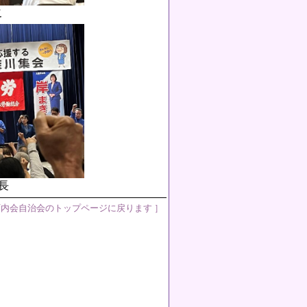
こ
長
町内会自治会のトップページに戻ります ］