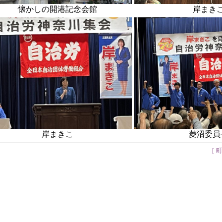
懐かしの開港記念会館
岸まき
岸まきこ
菱沼委員
［ 