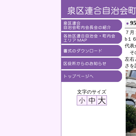
9
●
７月
b１
代表
その
左右
さを
文字のサイズ