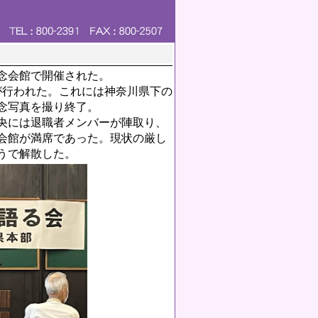
念会館で開催された。
が行われた。これには神奈川県下の
念写真を撮り終了。
央には退職者メンバーが陣取り、
会館が満席であった。現状の厳し
うで解散した。