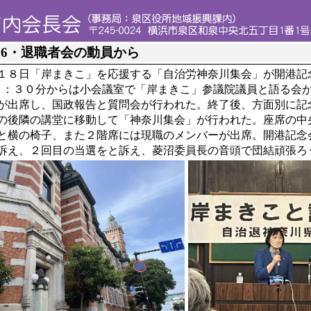
56・退職者会の動員から
１８日「岸まきこ」を応援する「自治労神奈川集会」が開港記
６：３０分からは小会議室で「岸まきこ」参議院議員と語る会
が出席し、国政報告と質問会が行われた。終了後、方面別に記
後隣の講堂に移動して「神奈川集会」が行われた。座席の中
と横の椅子、また２階席には現職のメンバーが出席。開港記念
訴え、２回目の当選をと訴え、菱沼委員長の音頭で団結頑張ろ