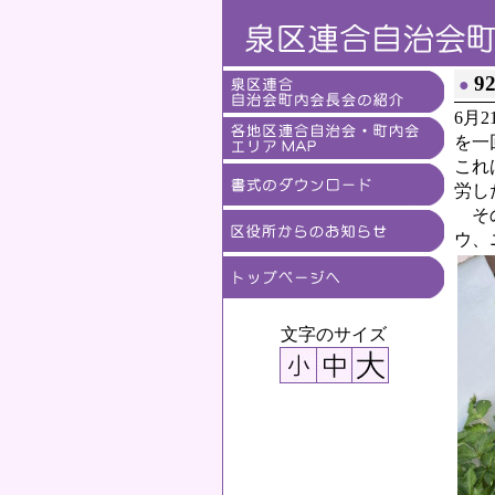
9
●
6月
を一
これ
労し
その
ウ、
文字のサイズ