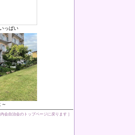
いっぱい
よ～
町内会自治会のトップページに戻ります ］