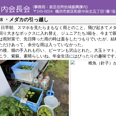
28 ・メダカの引っ越し
21日早朝、スマホを見たらまもなく雨とのこと。飛び起きてメ
回り大きなボックスに入れ替え、ジュニアたち3箱を、今まで
は雨対策で、先日降った雨の時は蓋をしたつもりでいたが、結
ただけあって、余分な雨は入っていなかった。
後、畑の手入れも行い、ピーマンも沢山とれた。大玉トマト
ニラ、紫蘇。素晴らしいね。年金生活にはぴったりの趣味です