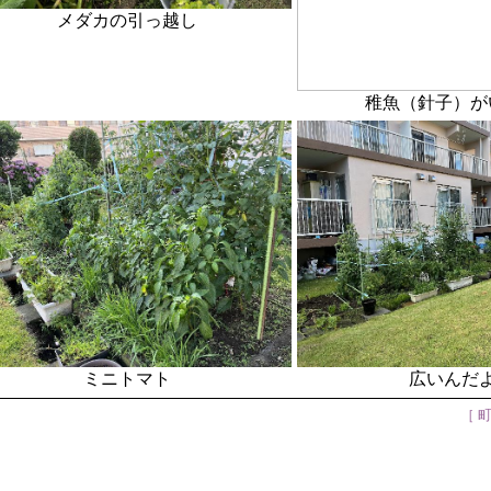
メダカの引っ越し
稚魚（針子）が
ミニトマト
広いんだ
［ 