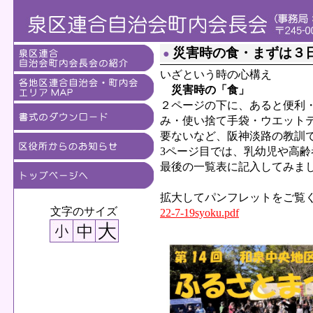
災害時の食・まずは３
●
いざという時の心構え
災害時の「食」
２ページの下に、あると便利
み・使い捨て手袋・ウエット
要ないなど、阪神淡路の教訓
3ページ目では、乳幼児や高
最後の一覧表に記入してみま
拡大してパンフレットをご覧
文字のサイズ
22-7-19syoku.pdf