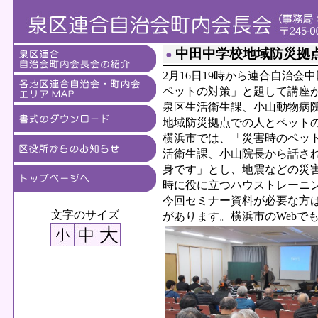
中田中学校地域防災拠
●
2月16日19時から連合自治
ペットの対策」と題して講座が
泉区生活衛生課、小山動物病
地域防災拠点での人とペット
横浜市では、「災害時のペッ
活衛生課、小山院長から話さ
身です」とし、地震などの災
時に役に立つハウストレーニ
今回セミナー資料が必要な方
文字のサイズ
があります。横浜市のWebで